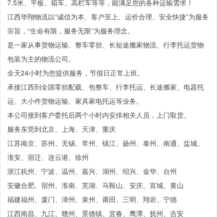
7.5米、平板、箱车、高栏车等等，能满足您的各种运输需求！
江西华翔物流以“诚信为本、客户至上、运价合理、安全快捷”为服务
宗旨，“生命有限，服务无限”为服务理念。
是一家从事货物运输、整车零担、长短途搬家物流、行李托运货物
包装为主的物流公司。
全天24小时为您提供服务，节假日正常上班。
承接江西到全国零担配载、包整车、行李托运、长途搬家、电器托
运、大小件货物运输、家具家电托运等业务。
本公司接到客户委托后两个小时内安排相关人员，上门取货。
服务东莞到北京、上海、天津、重庆
江苏南京、苏州、无锡、常州、镇江、扬州、泰州、南通、盐城、
淮安、宿迁、连云港、徐州
浙江杭州、宁波、温州、嘉兴、湖州、绍兴、金华、台州
安徽合肥、宿州、淮南、芜湖、马鞍山、安庆、宣城、黄山
福建福州、厦门、漳州、泉州、莆田、三明、翔岩、宁德
江西南昌、九江、赣州、景德镇、宜春、鹰潭、抚州、吉安