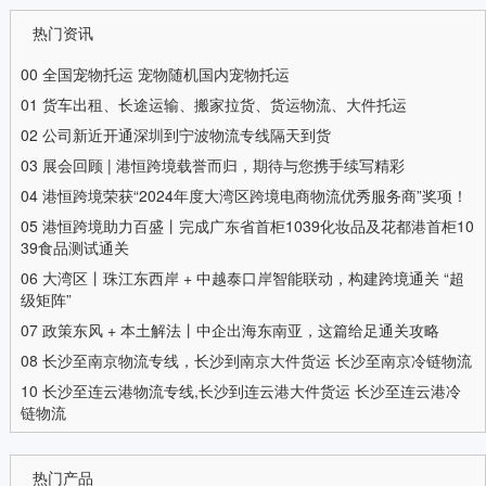
热门资讯
00
全国宠物托运 宠物随机国内宠物托运
01
货车出租、长途运输、搬家拉货、货运物流、大件托运
02
公司新近开通深圳到宁波物流专线隔天到货
03
展会回顾 | 港恒跨境载誉而归，期待与您携手续写精彩
04
港恒跨境荣获“2024年度大湾区跨境电商物流优秀服务商”奖项！
05
港恒跨境助力百盛丨完成广东省首柜1039化妆品及花都港首柜10
39食品测试通关
06
大湾区丨珠江东西岸 + 中越泰口岸智能联动，构建跨境通关 “超
级矩阵”
07
政策东风 + 本土解法丨中企出海东南亚，这篇给足通关攻略
08
长沙至南京物流专线，长沙到南京大件货运 长沙至南京冷链物流
10
长沙至连云港物流专线,长沙到连云港大件货运 长沙至连云港冷
链物流
热门产品