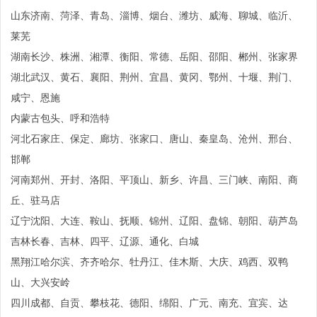
山东济南、菏泽、青岛、淄博、烟台、潍坊、威海、聊城、临沂、
莱芜
湖南长沙、株洲、湘潭、衡阳、常德、岳阳、邵阳、郴州、张家界
湖北武汉、黄石、襄阳、荆州、宜昌、黄冈、鄂州、十堰、荆门、
咸宁、恩施
内蒙古包头、呼和浩特
河北石家庄、保定、廊坊、张家口、唐山、秦皇岛、沧州、邢台、
邯郸
河南郑州、开封、洛阳、平顶山、新乡、许昌、三门峡、南阳、商
丘、驻马店
辽宁沈阳、大连、鞍山、抚顺、锦州、辽阳、盘锦、朝阳、葫芦岛
吉林长春、吉林、四平、辽源、通化、白城
黑翔江哈尔滨、齐齐哈尔、牡丹江、佳木斯、大庆、鸡西、双鸭
山、大兴安岭
四川成都、自贡、攀枝花、德阳、绵阳、广元、南充、宜宾、达