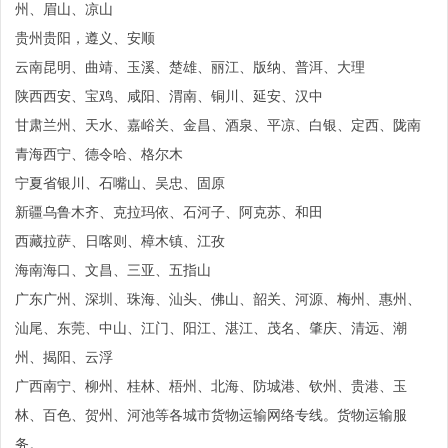
州、眉山、凉山
贵州贵阳，遵义、安顺
云南昆明、曲靖、玉溪、楚雄、丽江、版纳、普洱、大理
陕西西安、宝鸡、咸阳、渭南、铜川、延安、汉中
甘肃兰州、天水、嘉峪关、金昌、酒泉、平凉、白银、定西、陇南
青海西宁、德令哈、格尔木
宁夏省银川、石嘴山、吴忠、固原
新疆乌鲁木齐、克拉玛依、石河子、阿克苏、和田
西藏拉萨、日喀则、樟木镇、江孜
海南海口、文昌、三亚、五指山
广东广州、深圳、珠海、汕头、佛山、韶关、河源、梅州、惠州、
汕尾、东莞、中山、江门、阳江、湛江、茂名、肇庆、清远、潮
州、揭阳、云浮
广西南宁、柳州、桂林、梧州、北海、防城港、钦州、贵港、玉
林、百色、贺州、河池等各城市货物运输网络专线。货物运输服
务。