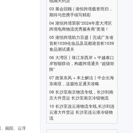
线隔天到货
03
展会回顾 | 港恒跨境载誉而归，
期待与您携手续写精彩
04
港恒跨境荣获“2024年度大湾区
跨境电商物流优秀服务商”奖项！
05
港恒跨境助力百盛丨完成广东省
首柜1039化妆品及花都港首柜1039
食品测试通关
06
大湾区丨珠江东西岸 + 中越泰口
岸智能联动，构建跨境通关 “超级矩
阵”
07
政策东风 + 本土解法丨中企出海
东南亚，这篇给足通关攻略
08
长沙至南京物流专线，长沙到南
京大件货运 长沙至南京冷链物流
10
长沙至连云港物流专线,长沙到连
云港大件货运 长沙至连云港冷链物
流
州、揭阳、云浮