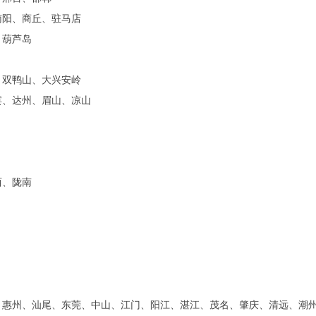
南阳、商丘、驻马店
、葫芦岛
、双鸭山、大兴安岭
宾、达州、眉山、凉山
西、陇南
、惠州、汕尾、东莞、中山、江门、阳江、湛江、茂名、肇庆、清远、潮