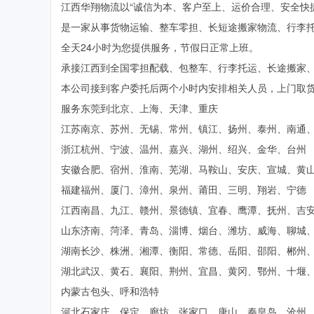
江西华翔物流以“诚信为本、客户至上、运价合理、安全快捷
是一家从事货物运输、整车零担、长短途搬家物流、行李
全天24小时为您提供服务，节假日正常上班。
承接江西到全国零担配载、包整车、行李托运、长途搬家
本公司接到客户委托后两个小时内安排相关人员，上门取
服务东莞到北京、上海、天津、重庆
江苏南京、苏州、无锡、常州、镇江、扬州、泰州、南通
浙江杭州、宁波、温州、嘉兴、湖州、绍兴、金华、台州
安徽合肥、宿州、淮南、芜湖、马鞍山、安庆、宣城、黄
福建福州、厦门、漳州、泉州、莆田、三明、翔岩、宁德
江西南昌、九江、赣州、景德镇、宜春、鹰潭、抚州、吉
山东济南、菏泽、青岛、淄博、烟台、潍坊、威海、聊城
湖南长沙、株洲、湘潭、衡阳、常德、岳阳、邵阳、郴州
湖北武汉、黄石、襄阳、荆州、宜昌、黄冈、鄂州、十堰
内蒙古包头、呼和浩特
河北石家庄、保定、廊坊、张家口、唐山、秦皇岛、沧州