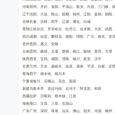
河南郑州、开封、洛阳、平顶山、新乡、许昌、三门峡、
辽宁沈阳、大连、鞍山、抚顺、锦州、辽阳、盘锦、朝阳
吉林长春、吉林、四平、辽源、通化、白城
黑翔江哈尔滨、齐齐哈尔、牡丹江、佳木斯、大庆、鸡西
四川成都、自贡、攀枝花、德阳、绵阳、广元、南充、宜
贵州贵阳，遵义、安顺
云南昆明、曲靖、玉溪、楚雄、丽江、版纳、普洱、大理
陕西西安、宝鸡、咸阳、渭南、铜川、延安、汉中
甘肃兰州、天水、嘉峪关、金昌、酒泉、平凉、白银、定
青海西宁、德令哈、格尔木
宁夏省银川、石嘴山、吴忠、固原
新疆乌鲁木齐、克拉玛依、石河子、阿克苏、和田
西藏拉萨、日喀则、樟木镇、江孜
海南海口、文昌、三亚、五指山
广东广州、深圳、珠海、汕头、佛山、韶关、河源、梅州