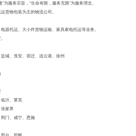
”为服务宗旨，“生命有限，服务无限”为服务理念。
托运货物包装为主的物流公司。
、电器托运、大小件货物运输、家具家电托运等业务。
货。
、盐城、淮安、宿迁、连云港、徐州
山
安
、临沂、莱芜
、张家界
、荆门、咸宁、恩施
、邢台、邯郸