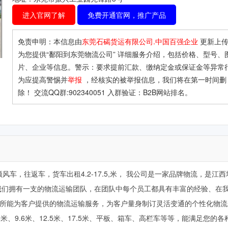
进入官网了解
免费开通官网，推广产品
免责申明：本信息由
东莞石碣货运有限公司.中国百强企业
更新上
为您提供
“鄱阳到东莞物流公司”
详细服务介绍，包括价格、型号、
片、企业等信息。警示：要求提前汇款、缴纳定金或保证金等异常
为应提高警惕并
举报
，经核实的被举报信息，我们将在第一时间删
除！ 交流QQ群:902340051 入群验证：B2B网站排名。
风车，往返车，货车出租4.2-17.5,米， 我公司是一家品牌物流，是江
我们拥有一支的物流运输团队，在团队中每个员工都具有丰富的经验、在
尽所能为客户提供的物流运输服务，为客户量身制订灵活变通的个性化物
8米、9.6米、12.5米、17.5米、平板、箱车、高栏车等等，能满足您的