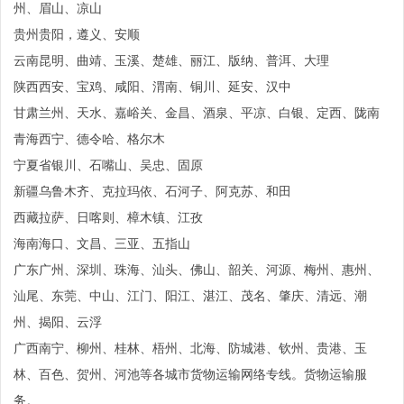
州、眉山、凉山
贵州贵阳，遵义、安顺
云南昆明、曲靖、玉溪、楚雄、丽江、版纳、普洱、大理
陕西西安、宝鸡、咸阳、渭南、铜川、延安、汉中
甘肃兰州、天水、嘉峪关、金昌、酒泉、平凉、白银、定西、陇南
青海西宁、德令哈、格尔木
宁夏省银川、石嘴山、吴忠、固原
新疆乌鲁木齐、克拉玛依、石河子、阿克苏、和田
西藏拉萨、日喀则、樟木镇、江孜
海南海口、文昌、三亚、五指山
广东广州、深圳、珠海、汕头、佛山、韶关、河源、梅州、惠州、
汕尾、东莞、中山、江门、阳江、湛江、茂名、肇庆、清远、潮
州、揭阳、云浮
广西南宁、柳州、桂林、梧州、北海、防城港、钦州、贵港、玉
林、百色、贺州、河池等各城市货物运输网络专线。货物运输服
务。