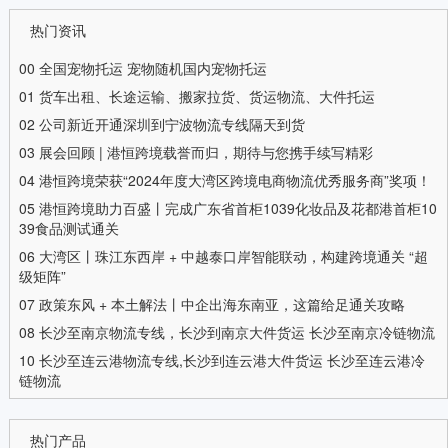
热门资讯
00
全国宠物托运 宠物随机国内宠物托运
01
货车出租、长途运输、搬家拉货、货运物流、大件托运
02
公司新近开通深圳到宁波物流专线隔天到货
03
展会回顾 | 港恒跨境载誉而归，期待与您携手续写精彩
04
港恒跨境荣获“2024年度大湾区跨境电商物流优秀服务商”奖项！
05
港恒跨境助力百盛丨完成广东省首柜1039化妆品及花都港首柜10
39食品测试通关
06
大湾区丨珠江东西岸 + 中越泰口岸智能联动，构建跨境通关 “超
级矩阵”
07
政策东风 + 本土解法丨中企出海东南亚，这篇给足通关攻略
08
长沙至南京物流专线，长沙到南京大件货运 长沙至南京冷链物流
10
长沙至连云港物流专线,长沙到连云港大件货运 长沙至连云港冷
链物流
热门产品