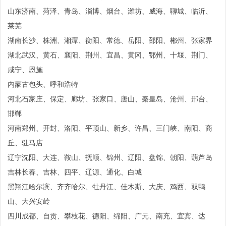
山东济南、菏泽、青岛、淄博、烟台、潍坊、威海、聊城、临沂、
莱芜
湖南长沙、株洲、湘潭、衡阳、常德、岳阳、邵阳、郴州、张家界
湖北武汉、黄石、襄阳、荆州、宜昌、黄冈、鄂州、十堰、荆门、
咸宁、恩施
内蒙古包头、呼和浩特
河北石家庄、保定、廊坊、张家口、唐山、秦皇岛、沧州、邢台、
邯郸
河南郑州、开封、洛阳、平顶山、新乡、许昌、三门峡、南阳、商
丘、驻马店
辽宁沈阳、大连、鞍山、抚顺、锦州、辽阳、盘锦、朝阳、葫芦岛
吉林长春、吉林、四平、辽源、通化、白城
黑翔江哈尔滨、齐齐哈尔、牡丹江、佳木斯、大庆、鸡西、双鸭
山、大兴安岭
四川成都、自贡、攀枝花、德阳、绵阳、广元、南充、宜宾、达