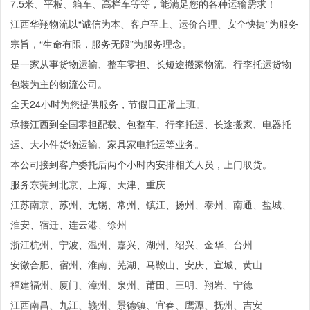
7.5米、平板、箱车、高栏车等等，能满足您的各种运输需求！
江西华翔物流以“诚信为本、客户至上、运价合理、安全快捷”为服务
宗旨，“生命有限，服务无限”为服务理念。
是一家从事货物运输、整车零担、长短途搬家物流、行李托运货物
包装为主的物流公司。
全天24小时为您提供服务，节假日正常上班。
承接江西到全国零担配载、包整车、行李托运、长途搬家、电器托
运、大小件货物运输、家具家电托运等业务。
本公司接到客户委托后两个小时内安排相关人员，上门取货。
服务东莞到北京、上海、天津、重庆
江苏南京、苏州、无锡、常州、镇江、扬州、泰州、南通、盐城、
淮安、宿迁、连云港、徐州
浙江杭州、宁波、温州、嘉兴、湖州、绍兴、金华、台州
安徽合肥、宿州、淮南、芜湖、马鞍山、安庆、宣城、黄山
福建福州、厦门、漳州、泉州、莆田、三明、翔岩、宁德
江西南昌、九江、赣州、景德镇、宜春、鹰潭、抚州、吉安