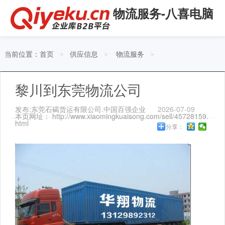
物流服务-八喜电脑
当前位置：
首页
供应信息
物流服务
>
>
>
黎川到东莞物流公司
发布:东莞石碣货运有限公司.中国百强企业
2026-07-09
本页网址： http://www.xiaomingkuaisong.com/sell/45728159.
html
分享：