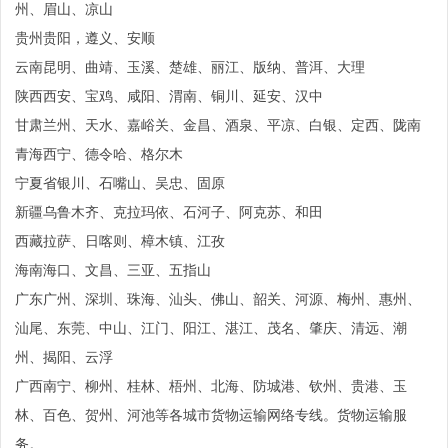
州、眉山、凉山
贵州贵阳，遵义、安顺
云南昆明、曲靖、玉溪、楚雄、丽江、版纳、普洱、大理
陕西西安、宝鸡、咸阳、渭南、铜川、延安、汉中
甘肃兰州、天水、嘉峪关、金昌、酒泉、平凉、白银、定西、陇南
青海西宁、德令哈、格尔木
宁夏省银川、石嘴山、吴忠、固原
新疆乌鲁木齐、克拉玛依、石河子、阿克苏、和田
西藏拉萨、日喀则、樟木镇、江孜
海南海口、文昌、三亚、五指山
广东广州、深圳、珠海、汕头、佛山、韶关、河源、梅州、惠州、
汕尾、东莞、中山、江门、阳江、湛江、茂名、肇庆、清远、潮
州、揭阳、云浮
广西南宁、柳州、桂林、梧州、北海、防城港、钦州、贵港、玉
林、百色、贺州、河池等各城市货物运输网络专线。货物运输服
务。