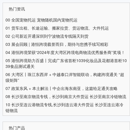
热门资讯
00
全国宠物托运 宠物随机国内宠物托运
01
货车出租、长途运输、搬家拉货、货运物流、大件托运
02
公司新近开通深圳到宁波物流专线隔天到货
03
展会回顾 | 港恒跨境载誉而归，期待与您携手续写精彩
04
港恒跨境荣获“2024年度大湾区跨境电商物流优秀服务商”奖项！
05
港恒跨境助力百盛丨完成广东省首柜1039化妆品及花都港首柜10
39食品测试通关
06
大湾区丨珠江东西岸 + 中越泰口岸智能联动，构建跨境通关 “超
级矩阵”
07
政策东风 + 本土解法丨中企出海东南亚，这篇给足通关攻略
08
长沙至南京物流专线，长沙到南京大件货运 长沙至南京冷链物流
10
长沙至连云港物流专线,长沙到连云港大件货运 长沙至连云港冷
链物流
热门产品