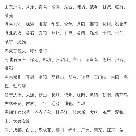
山东济南、菏泽、青岛、淄博、烟台、潍坊、威海、聊城、临沂、
莱芜
湖南长沙、株洲、湘潭、衡阳、常德、岳阳、邵阳、郴州、张家界
湖北武汉、黄石、襄阳、荆州、宜昌、黄冈、鄂州、十堰、荆门、
咸宁、恩施
内蒙古包头、呼和浩特
河北石家庄、保定、廊坊、张家口、唐山、秦皇岛、沧州、邢台、
邯郸
河南郑州、开封、洛阳、平顶山、新乡、许昌、三门峡、南阳、商
丘、驻马店
辽宁沈阳、大连、鞍山、抚顺、锦州、辽阳、盘锦、朝阳、葫芦岛
吉林长春、吉林、四平、辽源、通化、白城
黑翔江哈尔滨、齐齐哈尔、牡丹江、佳木斯、大庆、鸡西、双鸭
山、大兴安岭
四川成都、自贡、攀枝花、德阳、绵阳、广元、南充、宜宾、达