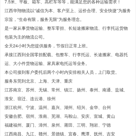
7.5米、平板、箱车、高栏车等等，能满足您的各种运输需求！
江西华翔物流以“诚信为本、客户至上、运价合理、安全快捷”为服务
宗旨，“生命有限，服务无限”为服务理念。
是一家从事货物运输、整车零担、长短途搬家物流、行李托运货物
包装为主的物流公司。
全天24小时为您提供服务，节假日正常上班。
承接江西到全国零担配载、包整车、行李托运、长途搬家、电器托
运、大小件货物运输、家具家电托运等业务。
本公司接到客户委托后两个小时内安排相关人员，上门取货。
服务东莞到北京、上海、天津、重庆
江苏南京、苏州、无锡、常州、镇江、扬州、泰州、南通、盐城、
淮安、宿迁、连云港、徐州
浙江杭州、宁波、温州、嘉兴、湖州、绍兴、金华、台州
安徽合肥、宿州、淮南、芜湖、马鞍山、安庆、宣城、黄山
福建福州、厦门、漳州、泉州、莆田、三明、翔岩、宁德
江西南昌、九江、赣州、景德镇、宜春、鹰潭、抚州、吉安