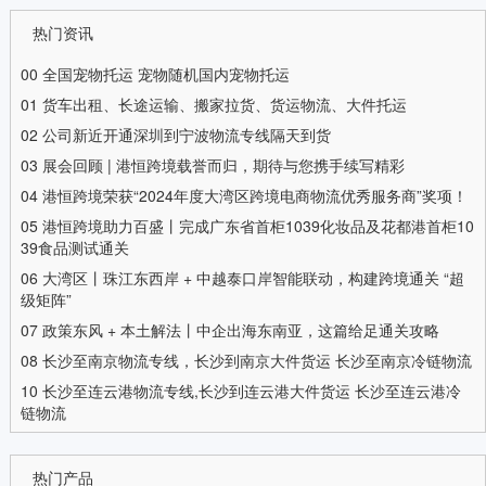
热门资讯
00
全国宠物托运 宠物随机国内宠物托运
01
货车出租、长途运输、搬家拉货、货运物流、大件托运
02
公司新近开通深圳到宁波物流专线隔天到货
03
展会回顾 | 港恒跨境载誉而归，期待与您携手续写精彩
04
港恒跨境荣获“2024年度大湾区跨境电商物流优秀服务商”奖项！
05
港恒跨境助力百盛丨完成广东省首柜1039化妆品及花都港首柜10
39食品测试通关
06
大湾区丨珠江东西岸 + 中越泰口岸智能联动，构建跨境通关 “超
级矩阵”
07
政策东风 + 本土解法丨中企出海东南亚，这篇给足通关攻略
08
长沙至南京物流专线，长沙到南京大件货运 长沙至南京冷链物流
10
长沙至连云港物流专线,长沙到连云港大件货运 长沙至连云港冷
链物流
热门产品