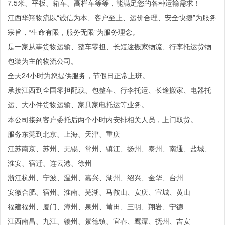
7.5米、平板、箱车、高栏车等等，能满足您的各种运输需求！
江西华翔物流以“诚信为本、客户至上、运价合理、安全快捷”为服务
宗旨，“生命有限，服务无限”为服务理念。
是一家从事货物运输、整车零担、长短途搬家物流、行李托运货物
包装为主的物流公司。
全天24小时为您提供服务，节假日正常上班。
承接江西到全国零担配载、包整车、行李托运、长途搬家、电器托
运、大小件货物运输、家具家电托运等业务。
本公司接到客户委托后两个小时内安排相关人员，上门取货。
服务东莞到北京、上海、天津、重庆
江苏南京、苏州、无锡、常州、镇江、扬州、泰州、南通、盐城、
淮安、宿迁、连云港、徐州
浙江杭州、宁波、温州、嘉兴、湖州、绍兴、金华、台州
安徽合肥、宿州、淮南、芜湖、马鞍山、安庆、宣城、黄山
福建福州、厦门、漳州、泉州、莆田、三明、翔岩、宁德
江西南昌、九江、赣州、景德镇、宜春、鹰潭、抚州、吉安