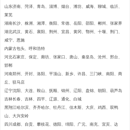
山东济南、菏泽、青岛、淄博、烟台、潍坊、威海、聊城、临沂、
莱芜
湖南长沙、株洲、湘潭、衡阳、常德、岳阳、邵阳、郴州、张家界
湖北武汉、黄石、襄阳、荆州、宜昌、黄冈、鄂州、十堰、荆门、
咸宁、恩施
内蒙古包头、呼和浩特
河北石家庄、保定、廊坊、张家口、唐山、秦皇岛、沧州、邢台、
邯郸
河南郑州、开封、洛阳、平顶山、新乡、许昌、三门峡、南阳、商
丘、驻马店
辽宁沈阳、大连、鞍山、抚顺、锦州、辽阳、盘锦、朝阳、葫芦岛
吉林长春、吉林、四平、辽源、通化、白城
黑翔江哈尔滨、齐齐哈尔、牡丹江、佳木斯、大庆、鸡西、双鸭
山、大兴安岭
四川成都、自贡、攀枝花、德阳、绵阳、广元、南充、宜宾、达