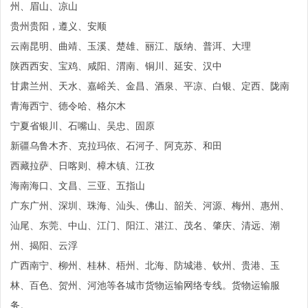
州、眉山、凉山
贵州贵阳，遵义、安顺
云南昆明、曲靖、玉溪、楚雄、丽江、版纳、普洱、大理
陕西西安、宝鸡、咸阳、渭南、铜川、延安、汉中
甘肃兰州、天水、嘉峪关、金昌、酒泉、平凉、白银、定西、陇南
青海西宁、德令哈、格尔木
宁夏省银川、石嘴山、吴忠、固原
新疆乌鲁木齐、克拉玛依、石河子、阿克苏、和田
西藏拉萨、日喀则、樟木镇、江孜
海南海口、文昌、三亚、五指山
广东广州、深圳、珠海、汕头、佛山、韶关、河源、梅州、惠州、
汕尾、东莞、中山、江门、阳江、湛江、茂名、肇庆、清远、潮
州、揭阳、云浮
广西南宁、柳州、桂林、梧州、北海、防城港、钦州、贵港、玉
林、百色、贺州、河池等各城市货物运输网络专线。货物运输服
务。