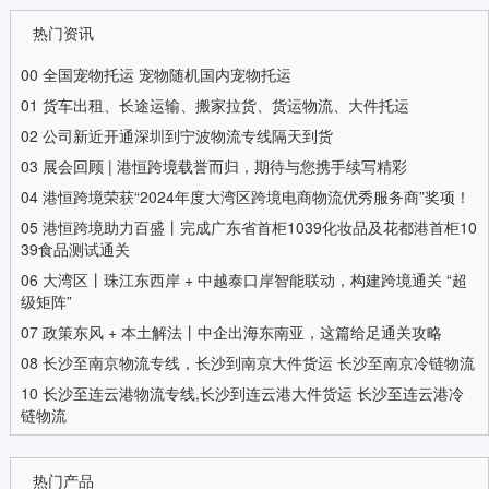
热门资讯
00
全国宠物托运 宠物随机国内宠物托运
01
货车出租、长途运输、搬家拉货、货运物流、大件托运
02
公司新近开通深圳到宁波物流专线隔天到货
03
展会回顾 | 港恒跨境载誉而归，期待与您携手续写精彩
04
港恒跨境荣获“2024年度大湾区跨境电商物流优秀服务商”奖项！
05
港恒跨境助力百盛丨完成广东省首柜1039化妆品及花都港首柜10
39食品测试通关
06
大湾区丨珠江东西岸 + 中越泰口岸智能联动，构建跨境通关 “超
级矩阵”
07
政策东风 + 本土解法丨中企出海东南亚，这篇给足通关攻略
08
长沙至南京物流专线，长沙到南京大件货运 长沙至南京冷链物流
10
长沙至连云港物流专线,长沙到连云港大件货运 长沙至连云港冷
链物流
热门产品