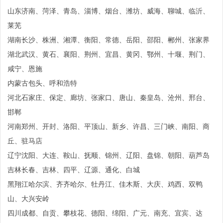
山东济南、菏泽、青岛、淄博、烟台、潍坊、威海、聊城、临沂、
莱芜
湖南长沙、株洲、湘潭、衡阳、常德、岳阳、邵阳、郴州、张家界
湖北武汉、黄石、襄阳、荆州、宜昌、黄冈、鄂州、十堰、荆门、
咸宁、恩施
内蒙古包头、呼和浩特
河北石家庄、保定、廊坊、张家口、唐山、秦皇岛、沧州、邢台、
邯郸
河南郑州、开封、洛阳、平顶山、新乡、许昌、三门峡、南阳、商
丘、驻马店
辽宁沈阳、大连、鞍山、抚顺、锦州、辽阳、盘锦、朝阳、葫芦岛
吉林长春、吉林、四平、辽源、通化、白城
黑翔江哈尔滨、齐齐哈尔、牡丹江、佳木斯、大庆、鸡西、双鸭
山、大兴安岭
四川成都、自贡、攀枝花、德阳、绵阳、广元、南充、宜宾、达