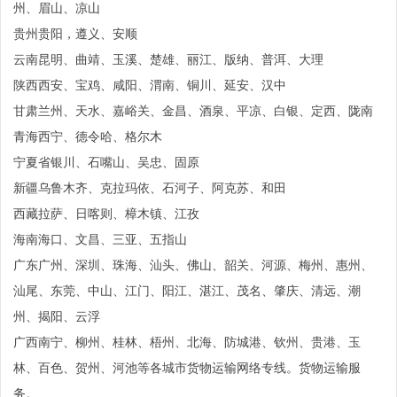
州、眉山、凉山
贵州贵阳，遵义、安顺
云南昆明、曲靖、玉溪、楚雄、丽江、版纳、普洱、大理
陕西西安、宝鸡、咸阳、渭南、铜川、延安、汉中
甘肃兰州、天水、嘉峪关、金昌、酒泉、平凉、白银、定西、陇南
青海西宁、德令哈、格尔木
宁夏省银川、石嘴山、吴忠、固原
新疆乌鲁木齐、克拉玛依、石河子、阿克苏、和田
西藏拉萨、日喀则、樟木镇、江孜
海南海口、文昌、三亚、五指山
广东广州、深圳、珠海、汕头、佛山、韶关、河源、梅州、惠州、
汕尾、东莞、中山、江门、阳江、湛江、茂名、肇庆、清远、潮
州、揭阳、云浮
广西南宁、柳州、桂林、梧州、北海、防城港、钦州、贵港、玉
林、百色、贺州、河池等各城市货物运输网络专线。货物运输服
务。