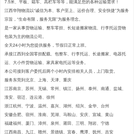
7.5米、平板、箱车、高栏车等等，能满足您的各种运输需求！
江西华翔物流以“诚信为本、客户至上、运价合理、安全快捷”为服务
宗旨，“生命有限，服务无限”为服务理念。
是一家从事货物运输、整车零担、长短途搬家物流、行李托运货物
包装为主的物流公司。
全天24小时为您提供服务，节假日正常上班。
承接江西到全国零担配载、包整车、行李托运、长途搬家、电器托
运、大小件货物运输、家具家电托运等业务。
本公司接到客户委托后两个小时内安排相关人员，上门取货。
服务东莞到北京、上海、天津、重庆
江苏南京、苏州、无锡、常州、镇江、扬州、泰州、南通、盐城、
淮安、宿迁、连云港、徐州
浙江杭州、宁波、温州、嘉兴、湖州、绍兴、金华、台州
安徽合肥、宿州、淮南、芜湖、马鞍山、安庆、宣城、黄山
福建福州、厦门、漳州、泉州、莆田、三明、翔岩、宁德
江西南昌、九江、赣州、景德镇、宜春、鹰潭、抚州、吉安