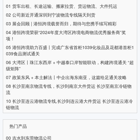
01
货车出租、长途运输、搬家拉货、货运物流、大件托运
02
公司新近开通深圳到宁波物流专线隔天到货
03
展会回顾 | 港恒跨境载誉而归，期待与您携手续写精彩
04
港恒跨境荣获“2024年度大湾区跨境电商物流优秀服务商”奖
项！
05
港恒跨境助力百盛丨完成广东省首柜1039化妆品及花都港首柜1
039食品测试通关
06
大湾区丨珠江东西岸 + 中越泰口岸智能联动，构建跨境通关 “超
级矩阵”
07
政策东风 + 本土解法丨中企出海东南亚，这篇给足通关攻略
08
长沙至南京物流专线，长沙到南京大件货运 长沙至南京冷链物
流
10
长沙至连云港物流专线,长沙到连云港大件货运 长沙至连云港冷
链物流
热门产品
00
吉水到东莞物流公司