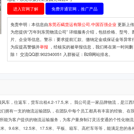
进入官网了解
免费开通官网，推广产品
免责申明：本信息由
东莞石碣货运有限公司.中国百强企业
更新上
为您提供
“万年到东莞物流公司”
详细服务介绍，包括价格、型号、
片、企业等信息。警示：要求提前汇款、缴纳定金或保证金等异常
为应提高警惕并
举报
，经核实的被举报信息，我们将在第一时间删
除！ 交流QQ群:902340051 入群验证：B2B网站排名。
风车，往返车，货车出租4.2-17.5,米， 我公司是一家品牌物流，是江
我们拥有一支的物流运输团队，在团队中每个员工都具有丰富的经验、在
尽所能为客户提供的物流运输服务，为客户量身制订灵活变通的个性化物
8米、9.6米、12.5米、17.5米、平板、箱车、高栏车等等，能满足您的