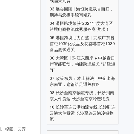
线隔天到货
03
展会回顾 | 港恒跨境载誉而归，
期待与您携手续写精彩
04
港恒跨境荣获“2024年度大湾区
跨境电商物流优秀服务商”奖项！
05
港恒跨境助力百盛丨完成广东省
首柜1039化妆品及花都港首柜1039
食品测试通关
06
大湾区丨珠江东西岸 + 中越泰口
岸智能联动，构建跨境通关 “超级矩
阵”
07
政策东风 + 本土解法丨中企出海
东南亚，这篇给足通关攻略
08
长沙至南京物流专线，长沙到南
京大件货运 长沙至南京冷链物流
10
长沙至连云港物流专线,长沙到连
云港大件货运 长沙至连云港冷链物
流
州、揭阳、云浮