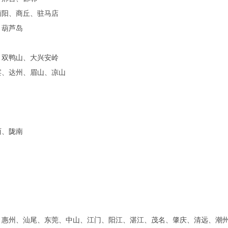
南阳、商丘、驻马店
、葫芦岛
、双鸭山、大兴安岭
宾、达州、眉山、凉山
西、陇南
、惠州、汕尾、东莞、中山、江门、阳江、湛江、茂名、肇庆、清远、潮