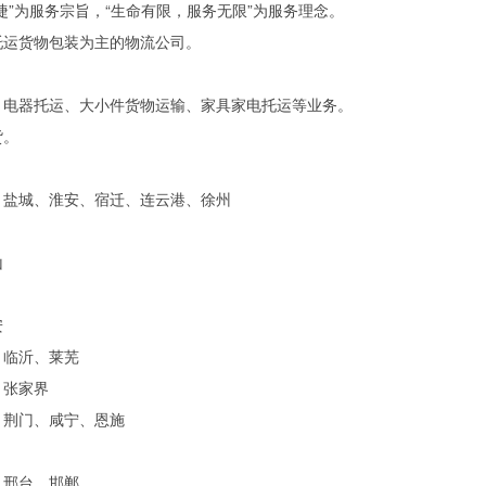
”为服务宗旨，“生命有限，服务无限”为服务理念。
托运货物包装为主的物流公司。
、电器托运、大小件货物运输、家具家电托运等业务。
货。
、盐城、淮安、宿迁、连云港、徐州
山
安
、临沂、莱芜
、张家界
、荆门、咸宁、恩施
、邢台、邯郸