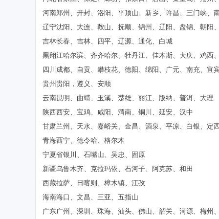
河南郑州、开封、洛阳、平顶山、新乡、许昌、三门峡、
辽宁沈阳、大连、鞍山、抚顺、锦州、辽阳、盘锦、朝阳
吉林长春、吉林、四平、辽源、通化、白城
黑翔江哈尔滨、齐齐哈尔、牡丹江、佳木斯、大庆、鸡西
四川成都、自贡、攀枝花、德阳、绵阳、广元、南充、宜
贵州贵阳，遵义、安顺
云南昆明、曲靖、玉溪、楚雄、丽江、版纳、普洱、大理
陕西西安、宝鸡、咸阳、渭南、铜川、延安、汉中
甘肃兰州、天水、嘉峪关、金昌、酒泉、平凉、白银、定
青海西宁、德令哈、格尔木
宁夏省银川、石嘴山、吴忠、固原
新疆乌鲁木齐、克拉玛依、石河子、阿克苏、和田
西藏拉萨、日喀则、樟木镇、江孜
海南海口、文昌、三亚、五指山
广东广州、深圳、珠海、汕头、佛山、韶关、河源、梅州