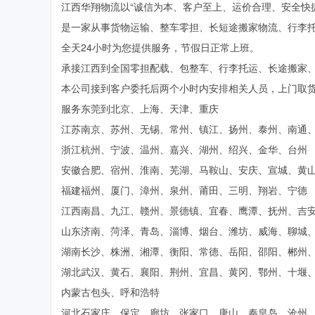
江西华翔物流以“诚信为本、客户至上、运价合理、安全快捷
是一家从事货物运输、整车零担、长短途搬家物流、行李
全天24小时为您提供服务，节假日正常上班。
承接江西到全国零担配载、包整车、行李托运、长途搬家
本公司接到客户委托后两个小时内安排相关人员，上门取
服务东莞到北京、上海、天津、重庆
江苏南京、苏州、无锡、常州、镇江、扬州、泰州、南通
浙江杭州、宁波、温州、嘉兴、湖州、绍兴、金华、台州
安徽合肥、宿州、淮南、芜湖、马鞍山、安庆、宣城、黄
福建福州、厦门、漳州、泉州、莆田、三明、翔岩、宁德
江西南昌、九江、赣州、景德镇、宜春、鹰潭、抚州、吉
山东济南、菏泽、青岛、淄博、烟台、潍坊、威海、聊城
湖南长沙、株洲、湘潭、衡阳、常德、岳阳、邵阳、郴州
湖北武汉、黄石、襄阳、荆州、宜昌、黄冈、鄂州、十堰
内蒙古包头、呼和浩特
河北石家庄、保定、廊坊、张家口、唐山、秦皇岛、沧州