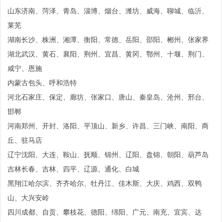
山东济南、菏泽、青岛、淄博、烟台、潍坊、威海、聊城、临沂、
莱芜
湖南长沙、株洲、湘潭、衡阳、常德、岳阳、邵阳、郴州、张家界
湖北武汉、黄石、襄阳、荆州、宜昌、黄冈、鄂州、十堰、荆门、
咸宁、恩施
内蒙古包头、呼和浩特
河北石家庄、保定、廊坊、张家口、唐山、秦皇岛、沧州、邢台、
邯郸
河南郑州、开封、洛阳、平顶山、新乡、许昌、三门峡、南阳、商
丘、驻马店
辽宁沈阳、大连、鞍山、抚顺、锦州、辽阳、盘锦、朝阳、葫芦岛
吉林长春、吉林、四平、辽源、通化、白城
黑翔江哈尔滨、齐齐哈尔、牡丹江、佳木斯、大庆、鸡西、双鸭
山、大兴安岭
四川成都、自贡、攀枝花、德阳、绵阳、广元、南充、宜宾、达