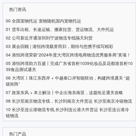
热门资讯
00
全国宠物托运 宠物随机国内宠物托运
01
货车出租、长途运输、搬家拉货、货运物流、大件托运
02
公司新近开通深圳到宁波物流专线隔天到货
03
展会回顾 | 港恒跨境载誉而归，期待与您携手续写精彩
04
港恒跨境荣获“2024年度大湾区跨境电商物流优秀服务商”奖项！
05
港恒跨境助力百盛丨完成广东省首柜1039化妆品及花都港首柜10
39食品测试通关
06
大湾区丨珠江东西岸 + 中越泰口岸智能联动，构建跨境通关 “超
级矩阵”
07
政策东风 + 本土解法丨中企出海东南亚，这篇给足通关攻略
08
长沙至南京物流专线，长沙到南京大件货运 长沙至南京冷链物流
10
长沙至连云港物流专线,长沙到连云港大件货运 长沙至连云港冷
链物流
热门产品