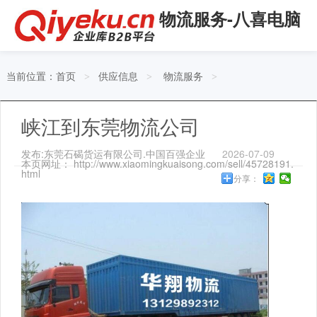
物流服务-八喜电脑
当前位置：
首页
供应信息
物流服务
>
>
>
峡江到东莞物流公司
发布:东莞石碣货运有限公司.中国百强企业
2026-07-09
本页网址： http://www.xiaomingkuaisong.com/sell/45728191.
html
分享：