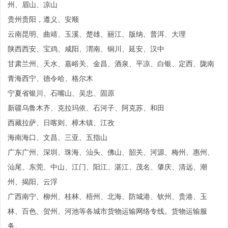
州、眉山、凉山
贵州贵阳，遵义、安顺
云南昆明、曲靖、玉溪、楚雄、丽江、版纳、普洱、大理
陕西西安、宝鸡、咸阳、渭南、铜川、延安、汉中
甘肃兰州、天水、嘉峪关、金昌、酒泉、平凉、白银、定西、陇南
青海西宁、德令哈、格尔木
宁夏省银川、石嘴山、吴忠、固原
新疆乌鲁木齐、克拉玛依、石河子、阿克苏、和田
西藏拉萨、日喀则、樟木镇、江孜
海南海口、文昌、三亚、五指山
广东广州、深圳、珠海、汕头、佛山、韶关、河源、梅州、惠州、
汕尾、东莞、中山、江门、阳江、湛江、茂名、肇庆、清远、潮
州、揭阳、云浮
广西南宁、柳州、桂林、梧州、北海、防城港、钦州、贵港、玉
林、百色、贺州、河池等各城市货物运输网络专线。货物运输服
务。