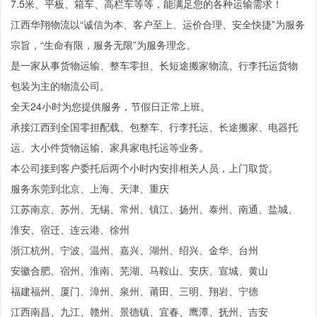
7.5米、平板、箱车、高栏车等等，能满足您的各种运输需求！
江西华翔物流以“诚信为本、客户至上、运价合理、安全快捷”为服务
宗旨，“生命有限，服务无限”为服务理念。
是一家从事货物运输、整车零担、长短途搬家物流、行李托运货物
包装为主的物流公司。
全天24小时为您提供服务，节假日正常上班。
承接江西到全国零担配载、包整车、行李托运、长途搬家、电器托
运、大小件货物运输、家具家电托运等业务。
本公司接到客户委托后两个小时内安排相关人员，上门取货。
服务东莞到北京、上海、天津、重庆
江苏南京、苏州、无锡、常州、镇江、扬州、泰州、南通、盐城、
淮安、宿迁、连云港、徐州
浙江杭州、宁波、温州、嘉兴、湖州、绍兴、金华、台州
安徽合肥、宿州、淮南、芜湖、马鞍山、安庆、宣城、黄山
福建福州、厦门、漳州、泉州、莆田、三明、翔岩、宁德
江西南昌、九江、赣州、景德镇、宜春、鹰潭、抚州、吉安