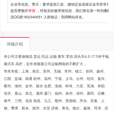
企业等信息。警示：要求提前汇款、缴纳定金或保证金等异常行为
提高警惕并
举报
，经核实的被举报信息，我们将在第一时间删除！
流QQ群:902340051 入群验证：B2B网站排名。
详细介绍
本公司主要做物流.货运.托运.运输.整车.零担.回头车4.2-17.5米平板.
厢式车.高栏，近年来随着公司运输网络的不断扩大，
华东专线：上海，南京、苏州、无锡、常州、镇江、徐州、扬州、
江阴、盐城、南通 杭州、温州、宁波、义乌、台州、绍兴、嘉兴、
衢州、湖州、金华、丽水 合肥、淮南、蚌埠、六安、芜湖、阜阳、
安庆、黄山、淮北、滁州 厦门、福州、泉州、漳州、莆田、石狮、
南平、三明、龙岩 南昌、九江、赣州、景德镇、萍乡、宜春、上
饶、鹰潭、新余、抚州、吉安 济南、青岛、烟台、威海、菏泽、济