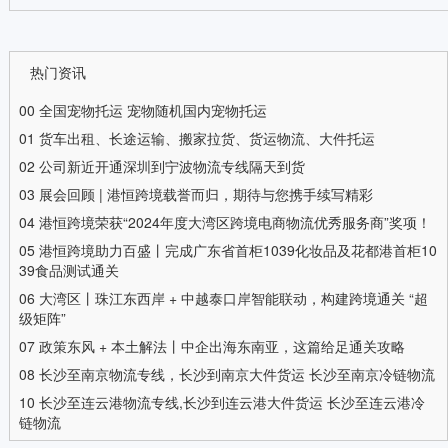
热门资讯
00
全国宠物托运 宠物随机国内宠物托运
01
货车出租、长途运输、搬家拉货、货运物流、大件托运
02
公司新近开通深圳到宁波物流专线隔天到货
03
展会回顾 | 港恒跨境载誉而归，期待与您携手续写精彩
04
港恒跨境荣获“2024年度大湾区跨境电商物流优秀服务商”奖项！
05
港恒跨境助力百盛丨完成广东省首柜1039化妆品及花都港首柜10
39食品测试通关
06
大湾区丨珠江东西岸 + 中越泰口岸智能联动，构建跨境通关 “超
级矩阵”
07
政策东风 + 本土解法丨中企出海东南亚，这篇给足通关攻略
08
长沙至南京物流专线，长沙到南京大件货运 长沙至南京冷链物流
10
长沙至连云港物流专线,长沙到连云港大件货运 长沙至连云港冷
链物流