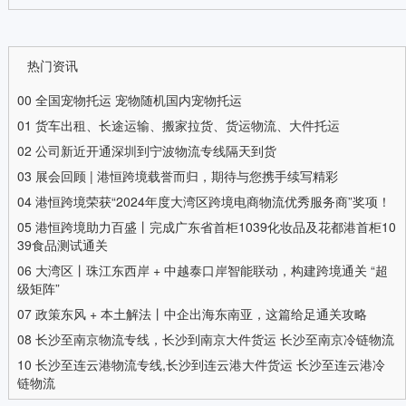
热门资讯
00
全国宠物托运 宠物随机国内宠物托运
01
货车出租、长途运输、搬家拉货、货运物流、大件托运
02
公司新近开通深圳到宁波物流专线隔天到货
03
展会回顾 | 港恒跨境载誉而归，期待与您携手续写精彩
04
港恒跨境荣获“2024年度大湾区跨境电商物流优秀服务商”奖项！
05
港恒跨境助力百盛丨完成广东省首柜1039化妆品及花都港首柜10
39食品测试通关
06
大湾区丨珠江东西岸 + 中越泰口岸智能联动，构建跨境通关 “超
级矩阵”
07
政策东风 + 本土解法丨中企出海东南亚，这篇给足通关攻略
08
长沙至南京物流专线，长沙到南京大件货运 长沙至南京冷链物流
10
长沙至连云港物流专线,长沙到连云港大件货运 长沙至连云港冷
链物流