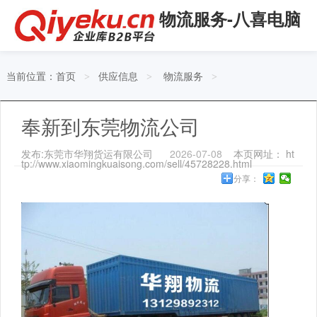
物流服务-八喜电脑
当前位置：
首页
供应信息
物流服务
>
>
>
奉新到东莞物流公司
发布:东莞市华翔货运有限公司
2026-07-08
本页网址： ht
tp://www.xiaomingkuaisong.com/sell/45728228.html
分享：