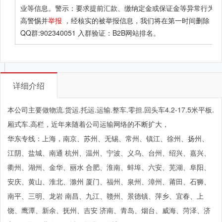
业等信息。警示：要求提前汇款、缴纳定金或保证金等异常行为应
高警惕并
举报
，经核实的被举报信息，我们将在第一时间删除！ 
QQ群:902340051 入群验证：B2B网站排名。
详细介绍
本公司主要做物流.货运.托运.运输.整车.零担.回头车4.2-17.5米平板.
厢式车.高栏，近年来随着公司运输网络的不断扩大，
华东专线：上海，南京、苏州、无锡、常州、镇江、徐州、扬州、
江阴、盐城、南通 杭州、温州、宁波、义乌、台州、绍兴、嘉兴、
衢州、湖州、金华、丽水 合肥、淮南、蚌埠、六安、芜湖、阜阳、
安庆、黄山、淮北、滁州 厦门、福州、泉州、漳州、莆田、石狮、
南平、三明、龙岩 南昌、九江、赣州、景德镇、萍乡、宜春、上
饶、鹰潭、新余、抚州、吉安 济南、青岛、烟台、威海、菏泽、济