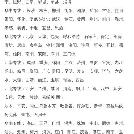
宁、巨野、曲阜、郓城、单县、淄博
华中专线： 长沙、株洲、郴州、衡阳、湘潭、岳阳、常德、益阳、
邵阳、怀化、娄底 湖北：武汉、黄石、黄冈、荆州、荆门、鄂州、
孝感、襄樊、十堰、宜昌、恩施
华北专线：北京、天津、包头、呼和浩特、石家庄、保定、承德、
廊坊、唐山、秦皇岛、沧州 郑州、洛阳、许昌、新乡、开封、漯
河、信阳、南阳、安阳、濮阳、三门峡
西南专线： 成都、重庆、绵阳、广汉、泸州、自贡、宜宾、内江、
乐山、峨眉、资阳、广安 贵阳，昆明、遵义、安顺、毕节、六盘
水、大理、曲靖、丽江、玉溪、瑞丽、西昌
西北专线：西安、兰州、咸阳、渭南、铜川、宝鸡、汉中、延安、
安康、天水、敦煌、嘉峪关 西宁
尔木、平安、同仁 乌鲁木齐、吐鲁番、库尔勒、伊犁、克拉玛依、
阿克苏、奎屯、石河子
华南专线： 海口、三亚。广州、深圳。珠海、中山、顺德、惠州、
汕头、潮州、梅州、河源、江门、阳江、茂名、湛江 。南宁。玉